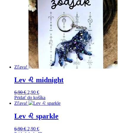
Zľava!
Lev ♌️ midnight
Original
Current
6,90
€
2,90
€
price
price
Pridať do košíka
was:
is:
Zľava!
6,90 €.
2,90 €.
Lev ♌️ sparkle
Original
Current
6,90
€
2,90
€