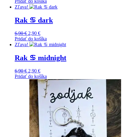
price
price
Pridať do košíka
was:
is:
Zľava!
6,90 €.
2,90 €.
Rak ♋️ dark
Original
Current
6,90
€
2,90
€
price
price
Pridať do košíka
was:
is:
Zľava!
6,90 €.
2,90 €.
Rak ♋️ midnight
Original
Current
6,90
€
2,90
€
price
price
Pridať do košíka
was:
is:
6,90 €.
2,90 €.