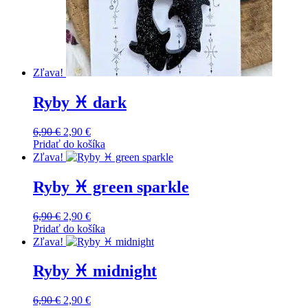
Zľava!
Ryby ♓️ dark
Original
Current
6,90
€
2,90
€
price
price
Pridať do košíka
was:
is:
Zľava!
6,90 €.
2,90 €.
Ryby ♓️ green sparkle
Original
Current
6,90
€
2,90
€
price
price
Pridať do košíka
was:
is:
Zľava!
6,90 €.
2,90 €.
Ryby ♓️ midnight
Original
Current
6,90
€
2,90
€