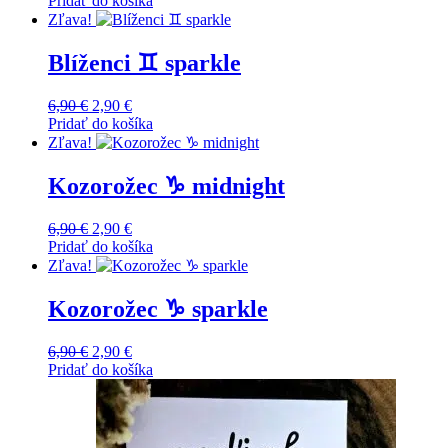
Pridať do košíka
was:
is:
Zľava!
6,90 €.
2,90 €.
Blíženci ♊️ sparkle
Original
Current
6,90
€
2,90
€
price
price
Pridať do košíka
was:
is:
Zľava!
6,90 €.
2,90 €.
Kozorožec ♑️ midnight
Original
Current
6,90
€
2,90
€
price
price
Pridať do košíka
was:
is:
Zľava!
6,90 €.
2,90 €.
Kozorožec ♑️ sparkle
Original
Current
6,90
€
2,90
€
price
price
Pridať do košíka
was:
is:
6,90 €.
2,90 €.