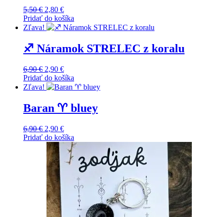
Original
Current
5,50
€
2,80
€
price
price
Pridať do košíka
was:
is:
Zľava!
5,50 €.
2,80 €.
♐️ Náramok STRELEC z koralu
Original
Current
6,90
€
2,90
€
price
price
Pridať do košíka
was:
is:
Zľava!
6,90 €.
2,90 €.
Baran ♈️ bluey
Original
Current
6,90
€
2,90
€
price
price
Pridať do košíka
was:
is:
6,90 €.
2,90 €.