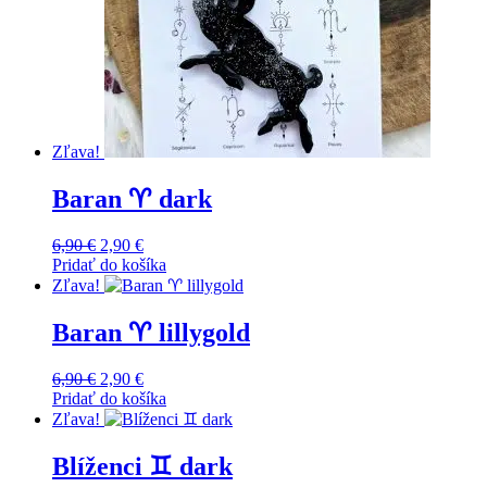
Zľava!
Baran ♈️ dark
Original
Current
6,90
€
2,90
€
price
price
Pridať do košíka
was:
is:
Zľava!
6,90 €.
2,90 €.
Baran ♈️ lillygold
Original
Current
6,90
€
2,90
€
price
price
Pridať do košíka
was:
is:
Zľava!
6,90 €.
2,90 €.
Blíženci ♊️ dark