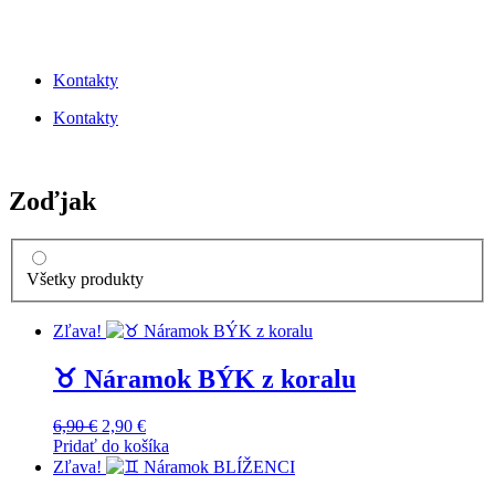
Kontakty
Kontakty
Zoďjak
Všetky produkty
Zľava!
♉️ Náramok BÝK z koralu
Original
Current
6,90
€
2,90
€
price
price
Pridať do košíka
was:
is:
Zľava!
6,90 €.
2,90 €.