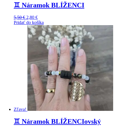
♊️ Náramok BLÍŽENCI
Original
Current
5,50
€
2,80
€
price
price
Pridať do košíka
was:
is:
5,50 €.
2,80 €.
Zľava!
♊️ Náramok BLÍŽENCIovský