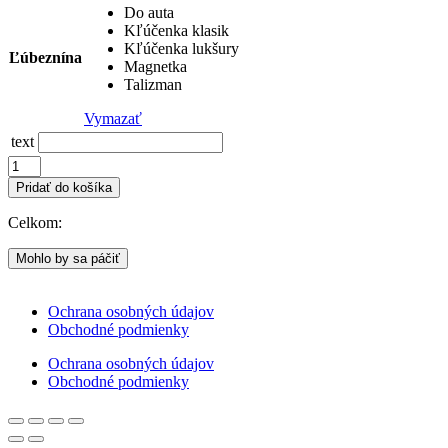
Do auta
Kľúčenka klasik
Kľúčenka lukšury
Ľúbeznína
Magnetka
Talizman
Vymazať
text
množstvo
❤️
Pridať do košíka
purplimix
Celkom:
Mohlo by sa páčiť
Ochrana osobných údajov
Obchodné podmienky
Ochrana osobných údajov
Obchodné podmienky