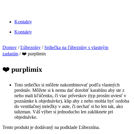
Kontakty
Kontakty
Domov
/
Ľúbezníny
/
Srdiečka na ľúbezníny s vlastným
zadaním
/ ❤️ purplimix
❤️ purplimix
Toto srdiečko si môžete nakombinovať podľa vlastných
predstáv. Môžete si k nemu dať dorobiť karabínu aby ste z
neho mali kľúčenku, či viac príveskov (typ prosím uviesť v
poznámke k objednávke), klip aby z neho mohla byť ozdoba
do ventilačnej mriežky v aute, či nechať si ho len tak, ako
talizman. Váš výber si jednoducho len zakliknete pri
objednávke.
Tento produkt je dodávaný na podklade Ľúbeznína.