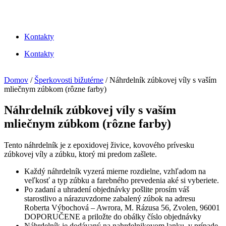
Kontakty
Kontakty
Domov
/
Šperkovosti bižutérne
/ Náhrdelník zúbkovej víly s vaším
mliečnym zúbkom (rôzne farby)
Náhrdelník zúbkovej víly s vaším
mliečnym zúbkom (rôzne farby)
Tento náhrdelník je z epoxidovej živice, kovového prívesku
zúbkovej víly a zúbku, ktorý mi predom zašlete.
Každý náhrdelník vyzerá mierne rozdielne, vzhľadom na
veľkosť a typ zúbku a farebného prevedenia aké si vyberiete.
Po zadaní a uhradení objednávky pošlite prosím váš
starostlivo a nárazuvzdorne zabalený zúbok na adresu
Roberta Výbochová – Awrora, M. Rázusa 56, Zvolen, 96001
DOPORUČENE a priložte do obálky číslo objednávky
Náhrdelník je dodávaný na nahrdelnikovom lanku, v prípade,