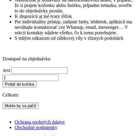
že si prajete koženku alebo šnúrku, prípadne retiazku, uveďte
to do objednávky prosím.
K dispozícii aj iné tvary lôžok
Pre individuálny prístup, zadanie farby, trblietok, aplikácií ma
neváhajte kontaktovať cez Whatsup, email, messenger… V
sekcii kontakty nájdete všetko, čo k tomu potrebujete.
S milým odkazom od zúbkovej víly v rôznych podobách
Dostupné na objednávku
text
množstvo
Náhrdelník
Pridať do košíka
zúbkovej
víly
Celkom:
s
vaším
Mohlo by sa páčiť
mliečnym
zúbkom
(rôzne
Ochrana osobných údajov
farby)
Obchodné podmienky