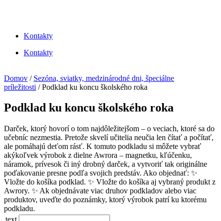
Kontakty
Kontakty
Domov
/
Sezóna, sviatky, medzinárodné dni, špeciálne
príležitosti
/ Podklad ku koncu školského roka
Podklad ku koncu školského roka
Darček, ktorý hovorí o tom najdôležitejšom – o veciach, ktoré sa do
učebníc nezmestia. Pretože skvelí učitelia neučia len čítať a počítať,
ale pomáhajú deťom rásť. K tomuto podkladu si môžete vybrať
akýkoľvek výrobok z dielne Awrora – magnetku, kľúčenku,
náramok, prívesok či iný drobný darček, a vytvoriť tak originálne
poďakovanie presne podľa svojich predstáv. Ako objednať: ✨
Vložte do košíka podklad. ✨ Vložte do košíka aj vybraný produkt z
Awrory. ✨ Ak objednávate viac druhov podkladov alebo viac
produktov, uveďte do poznámky, ktorý výrobok patrí ku ktorému
podkladu.
text