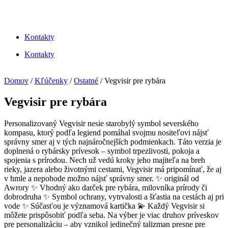
Kontakty
Kontakty
Domov
/
Kľúčenky
/
Ostatné
/ Vegvisir pre rybára
Vegvisir pre rybára
Personalizovaný Vegvisir nesie starobylý symbol severského
kompasu, ktorý podľa legiend pomáhal svojmu nositeľovi nájsť
správny smer aj v tých najnáročnejších podmienkach. Táto verzia je
doplnená o rybársky prívesok – symbol trpezlivosti, pokoja a
spojenia s prírodou. Nech už vedú kroky jeho majiteľa na breh
rieky, jazera alebo životnými cestami, Vegvisir má pripomínať, že aj
v hmle a nepohode možno nájsť správny smer. ✨ originál od
Awrory ✨ Vhodný ako darček pre rybára, milovníka prírody či
dobrodruha ✨ Symbol ochrany, vytrvalosti a šťastia na cestách aj pri
vode ✨ Súčasťou je významová kartička 💫 Každý Vegvisir si
môžete prispôsobiť podľa seba. Na výber je viac druhov príveskov
pre personalizáciu – aby vznikol jedinečný talizman presne pre