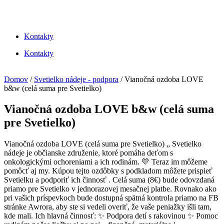
Kontakty
Kontakty
Domov
/
Svetielko nádeje - podpora
/ Vianočná ozdoba LOVE
b&w (celá suma pre Svetielko)
Vianočná ozdoba LOVE b&w (celá suma
pre Svetielko)
Vianočná ozdoba LOVE (celá suma pre Svetielko) „ Svetielko
nádeje je občianske združenie, ktoré pomáha deťom s
onkologickými ochoreniami a ich rodinám. 💛 Teraz im môžeme
pomôcť aj my. Kúpou tejto ozdôbky s podkladom môžete prispieť
Svetielku a podporiť ich činnosť . Celá suma (8€) bude odovzdaná
priamo pre Svetielko v jednorazovej mesačnej platbe. Rovnako ako
pri vašich príspevkoch bude dostupná spätná kontrola priamo na FB
stránke Awrora, aby ste si vedeli overiť, že vaše peniažky išli tam,
kde mali. Ich hlavná činnosť: ✨ Podpora detí s rakovinou ✨ Pomoc