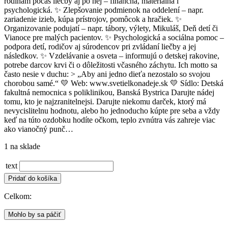
rodinám počas liečby aj po nej – finančná, materiálna i
psychologická. ✨ Zlepšovanie podmienok na oddelení – napr.
zariadenie izieb, kúpa prístrojov, pomôcok a hračiek. ✨
Organizovanie podujatí – napr. tábory, výlety, Mikuláš, Deň detí či
Vianoce pre malých pacientov. ✨ Psychologická a sociálna pomoc –
podpora detí, rodičov aj súrodencov pri zvládaní liečby a jej
následkov. ✨ Vzdelávanie a osveta – informujú o detskej rakovine,
potrebe darcov krvi či o dôležitosti včasného záchytu. Ich motto sa
často nesie v duchu: > „Aby ani jedno dieťa nezostalo so svojou
chorobou samé.“ 💛 Web: www.svetielkonadeje.sk 💛 Sídlo: Detská
fakultná nemocnica s poliklinikou, Banská Bystrica Darujte nádej
tomu, kto je najzranitelnejsi. Darujte niekomu darček, ktorý má
nevycislitelnu hodnotu, alebo ho jednoducho kúpte pre seba a vždy
keď na túto ozdobku hodíte očkom, teplo zvnútra vás zahreje viac
ako vianočný punč…
1 na sklade
text
množstvo
Pridať do košíka
Vianočná
ozdoba
Celkom:
LOVE
b&w
Mohlo by sa páčiť
(celá