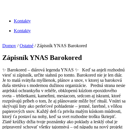
Kontakty
Kontakty
Domov
/
Ostatné
/ Zápisník YNAS Barokored
Zápisník YNAS Barokored
✨ Barokored – diárová legenda YNAS ✨ Keď sa anjeli rozhodnú
viesť si zápisník, určite siahnú po tomto. Barokored nie je len diár.
Je to malá svätyňa myšlienok, plánov a snov, v ktorej sa baroková
duša stretáva s modernou dužinou organizácie. Predná strana nesie
anjelskú ochrankyňu v reliéfe, obklopenú kúzlom epoxidového
sveta – trblietkami, kameňmi, mesiacom, srdcom aj iskrami, ktoré
rozprávajú príbeh o tom, že aj plánovanie môže byť rituál. Vnútri sa
skrývajú listy ako perleťové pohladenie – jemné, farebné, s vôňou
papierových snov. Každý deň ťa privíta malým kúskom múdrosti,
ktorý ťa postaví na nohy, keď sa svet rozhodne trošku škriepiť.
Zlaté krúžky držia tvoje poznámky ako poklady a lesklý obal je
pripravený schovať všetky tajomstvá – od nápadu na nový projekt