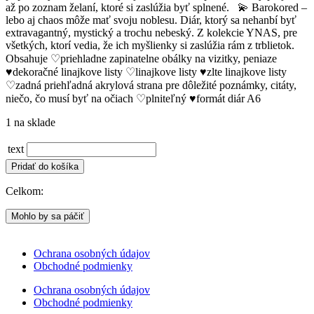
až po zoznam želaní, ktoré si zaslúžia byť splnené. 💫 Barokored –
lebo aj chaos môže mať svoju noblesu. Diár, ktorý sa nehanbí byť
extravagantný, mystický a trochu nebeský. Z kolekcie YNAS, pre
všetkých, ktorí vedia, že ich myšlienky si zaslúžia rám z trblietok.
Obsahuje ♡priehladne zapinatelne obálky na vizitky, peniaze
♥︎dekoračné linajkove listy ♡linajkove listy ♥︎zlte linajkove listy
♡zadná priehľadná akrylová strana pre dôležité poznámky, citáty,
niečo, čo musí byť na očiach ♡plniteľný ♥︎formát diár A6
1 na sklade
text
množstvo
Pridať do košíka
Zápisník
YNAS
Celkom:
Barokored
Mohlo by sa páčiť
Ochrana osobných údajov
Obchodné podmienky
Ochrana osobných údajov
Obchodné podmienky