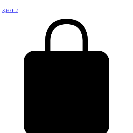
8,60
€
2